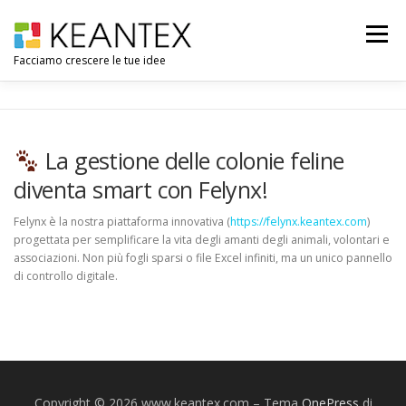
Passa
al
Menu
contenuto
Facciamo crescere le tue idee
BLOG
La gestione delle colonie feline
diventa smart con Felynx!
Felynx è la nostra piattaforma innovativa (
https://felynx.keantex.com
)
progettata per semplificare la vita degli amanti degli animali, volontari e
associazioni. Non più fogli sparsi o file Excel infiniti, ma un unico pannello
di controllo digitale.
Copyright © 2026 www.keantex.com
–
Tema
OnePress
di